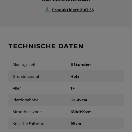
Produktblatt 2107.38
TECHNISCHE DATEN
Montagezeit
6 Stunden
Grundmaterial
Holz
Alter
1+
Plattformhöhe
30, 45 cm
Sicherheitszone
639x399 cm
Kritische Fallhöhe
99 cm