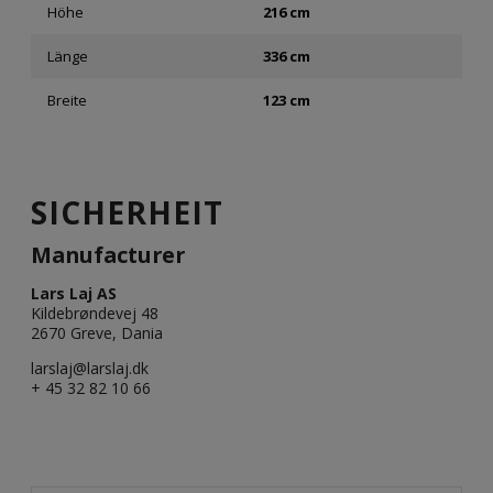
Höhe
216 cm
Länge
336 cm
Breite
123 cm
SICHERHEIT
Manufacturer
Lars Laj AS
Kildebrøndevej 48
2670 Greve, Dania
larslaj@larslaj.dk
+ 45 32 82 10 66