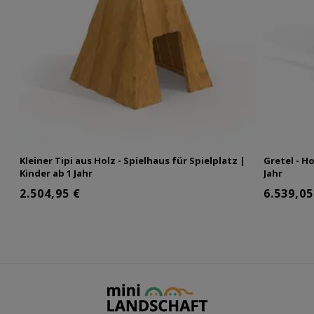
Kleiner Tipi aus Holz - Spielhaus für Spielplatz |
Gretel - H
Kinder ab 1 Jahr
Jahr
2.504,95 €
6.539,05