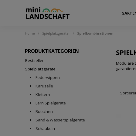
GARTE
Home
/
Spielplatzgeräte
/
Spielkombinationen
PRODUKTKATEGORIEN
SPIE
Bestseller
Modulare S
garantiere
Spielplatzgeräte
Federwippen
Karuselle
Sortiere
Klettern
Lern Spielgeräte
Rutschen
Sand & Wasserspielgeräte
Schaukeln