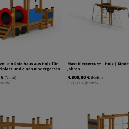
e - ein Spielhaus aus Holz für
Mast Kletterturm - Holz | Kinde
elplatz und einen Kindergarten
Jahren
b 1 Jahr
 €
4.800,00 €
(Netto)
(Netto)
(brutto)
5.712,00 € (brutto)