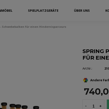
NMÖBEL
SPIELPLATZGERÄTE
ÜBER UNS
K
e - Schwebebalken für einen Hindernisparcours
SPRING 
FÜR EIN
Art.Nr.:
21
Andere Far
740,
-
+