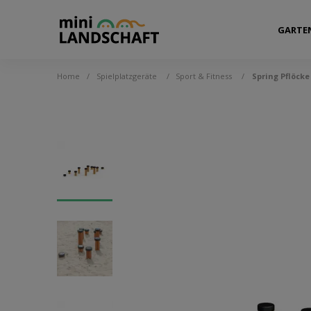
GARTE
Home
/
Spielplatzgeräte
/
Sport & Fitness
/
Spring Pflöck