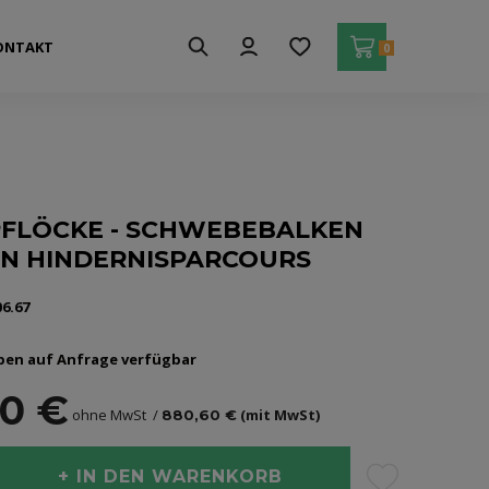
ONTAKT
0
PFLÖCKE - SCHWEBEBALKEN
EN HINDERNISPARCOURS
06.67
ben auf Anfrage verfügbar
00 €
ohne MwSt
(mit MwSt)
880,60 €
IN DEN WARENKORB