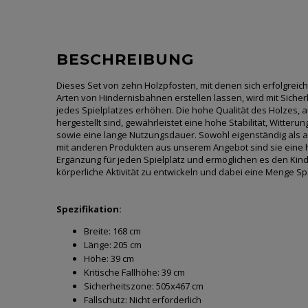
BESCHREIBUNG
Dieses Set von zehn Holzpfosten, mit denen sich erfolgreich
Arten von Hindernisbahnen erstellen lassen, wird mit Sicherhe
jedes Spielplatzes erhöhen. Die hohe Qualität des Holzes, 
hergestellt sind, gewährleistet eine hohe Stabilität, Witteru
sowie eine lange Nutzungsdauer. Sowohl eigenständig als 
mit anderen Produkten aus unserem Angebot sind sie eine
Ergänzung für jeden Spielplatz und ermöglichen es den Kind
körperliche Aktivität zu entwickeln und dabei eine Menge S
Spezifikation:
Breite:
168 cm
Länge:
205 cm
Höhe:
39 cm
Kritische Fallhöhe:
39 cm
Sicherheitszone:
505x467 cm
Fallschutz:
Nicht erforderlich