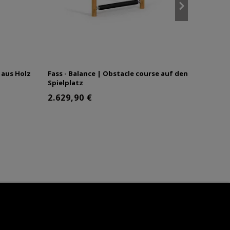
 aus Holz
Fass - Balance | Obstacle course auf den
Doppel 
Spielplatz
Kinder 
2.629,90 €
660,4