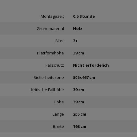
Montagezeit
0,5 Stunde
Grundmaterial
Holz
Alter
3+
Plattformhöhe
39 cm
Fallschutz
Nicht erfordelich
Sicherheitszone
505x467 cm
Kritische Fallhöhe
39 cm
Höhe
39 cm
Länge
205 cm
Breite
168 cm