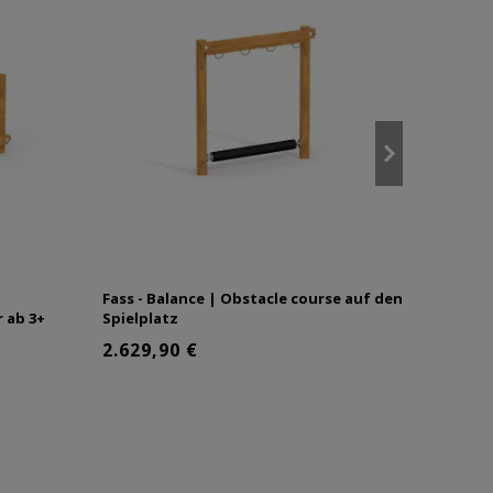
Fass - Balance | Obstacle course auf den
Klatter
r ab 3+
Spielplatz
Jahren
2.629,90 €
1.915