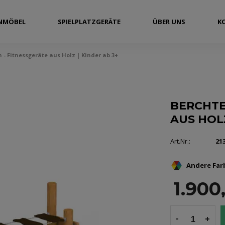
NMÖBEL
SPIELPLATZGERÄTE
ÜBER UNS
K
- Fitnessgeräte aus Holz | Kinder ab 3+
BERCHTE
AUS HOLZ
Art.Nr.:
21
Andere Far
1.900
-
+