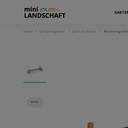
GARTE
Home
/
Spielplatzgeräte
/
Sport & Fitness
/
Berchtesgaden 