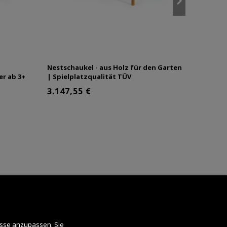
Nestschaukel - aus Holz für den Garten
Baby Sc
er ab 3+
| Spielplatzqualität TÜV
Spielpl
Kinder 
3.147,55 €
2.213
isse anzupassen. Sie