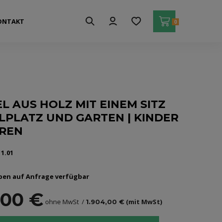
ONTAKT
0
L AUS HOLZ MIT EINEM SITZ
ELPLATZ UND GARTEN | KINDER
HREN
11.01
ben auf Anfrage verfügbar
,00 €
ohne MwSt
(mit MwSt)
1.904,00 €