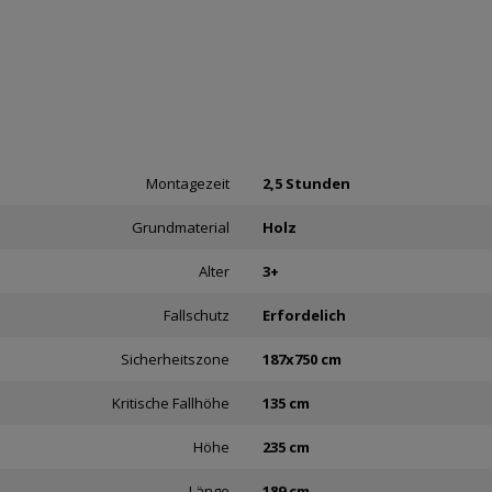
Montagezeit
2,5 Stunden
Grundmaterial
Holz
Alter
3+
Fallschutz
Erfordelich
Sicherheitszone
187x750 cm
Kritische Fallhöhe
135 cm
Höhe
235 cm
Länge
189 cm