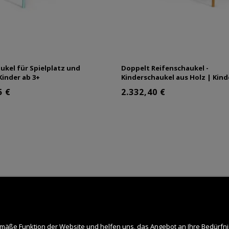
ukel für Spielplatz und
Doppelt Reifenschaukel -
Kinder ab 3+
Kinderschaukel aus Holz | Kind
5 €
2.332,40 €
äße Funktion der Website und helfen uns, das Angebot an Ihre Bedürfn