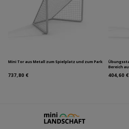
Mini Tor aus Metall zum Spielplatz und zum Park
Übungssta
Bereich au
737,80 €
404,60 €