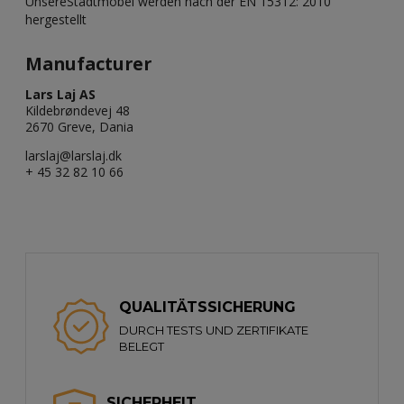
UnsereStadtmöbel werden nach der EN 15312: 2010
hergestellt
Manufacturer
Lars Laj AS
Kildebrøndevej 48
2670 Greve, Dania
larslaj@larslaj.dk
+ 45 32 82 10 66
QUALITÄTSSICHERUNG
DURCH TESTS UND ZERTIFIKATE
BELEGT
SICHERHEIT